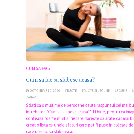
CUM SA FAC?
Cum sa fac sa slabesc acasa?
OCTOMBRIE 10, 2020
FRUCTE
FRUCTE SI LEGUME
LEGUME
ZAHARUL
Stiati ca o multime de persoane cauta raspunsul cel mai b
intrebarea “Cum sa slabesc acasa?”. Ei bine, pentru ca ima
conteaza foarte mult si fiecare doreste sa arate cat mai b
creat o lista cu unele sfaturi care pot fi puse in aplicare de
care doresc sa slabeasca.