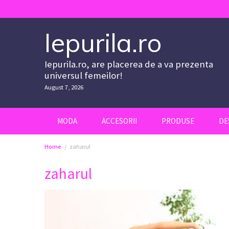
Skip
to
content
Iepurila.ro
Iepurila.ro, are placerea de a va prezenta
universul femeilor!
August 7, 2026
MODA
ACCESORII
PRODUSE
DE
Home
zaharul
zaharul