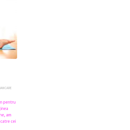
MANCARE
un pentru
ginea
ine, am
 catre cei