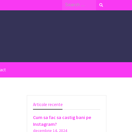
Search
for:
act
Articole recente
Cum sa fac sa castig bani pe
Instagram?
decembrie 14, 2024