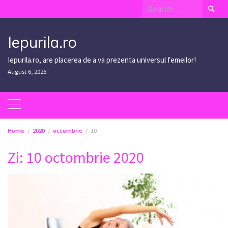
Skip
Search
to
for:
content
Iepurila.ro
Iepurila.ro, are placerea de a va prezenta universul femeilor!
August 6, 2026
Home
2020
octombrie
10
Zi:
10 octombrie 2020