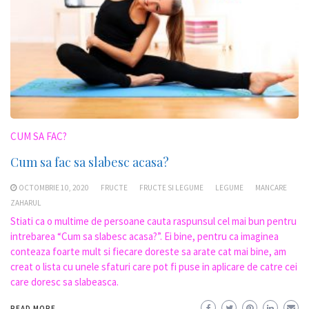
CUM SA FAC?
Cum sa fac sa slabesc acasa?
OCTOMBRIE 10, 2020
FRUCTE
FRUCTE SI LEGUME
LEGUME
MANCARE
ZAHARUL
Stiati ca o multime de persoane cauta raspunsul cel mai bun pentru
intrebarea “Cum sa slabesc acasa?”. Ei bine, pentru ca imaginea
conteaza foarte mult si fiecare doreste sa arate cat mai bine, am
creat o lista cu unele sfaturi care pot fi puse in aplicare de catre cei
care doresc sa slabeasca.
READ MORE