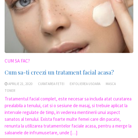
CUM SA FAC?
Cum sa-ti creezi un tratament facial acasa?
APRILIE 21, 2020
CURATAREA FETEI
EXFOLIEREA USOARA
MASCA
TONER
Tratamentul facial complet, este necesar sa includa atat curatarea
prealabila a tenului, cat si o sesiune de masaj, si trebuie aplicat la
intervale regulate de timp, in vederea mentinerii unui aspect
sanatos al tenului. Exista foarte multe femei care din pacate,
renunta la utilizarea tratamentelor faciale acasa, pentru a merge la
saloanele de infrumusetare, unde […]