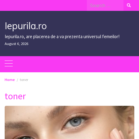
Skip
Search
to
for:
content
Iepurila.ro
Iepurila.ro, are placerea de a va prezenta universul femeilor!
August 6, 2026
Home
toner
toner