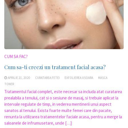
CUM SA FAC?
Cum sa-ti creezi un tratament facial acasa?
APRILIE 21, 2020
CURATAREA FETEI
EXFOLIEREA USOARA
MASCA
TONER
Tratamentul facial complet, este necesar sa includa atat curatarea
prealabila a tenului, cat si o sesiune de masaj, si trebuie aplicat la
intervale regulate de timp, in vederea mentinerii unui aspect
sanatos al tenului. Exista foarte multe femei care din pacate,
renunta la utilizarea tratamentelor faciale acasa, pentru a merge la
saloanele de infrumusetare, unde […]