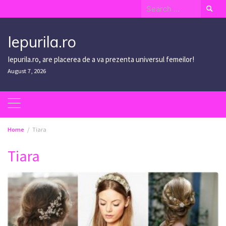
Skip
Search
to
for:
content
Iepurila.ro
Iepurila.ro, are placerea de a va prezenta universul femeilor!
August 7, 2026
Home
Tiara
Tiara