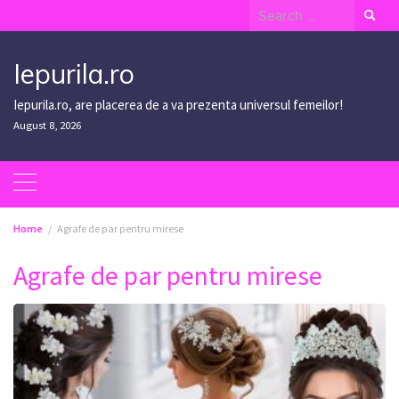
Skip
Search
to
for:
content
Iepurila.ro
Iepurila.ro, are placerea de a va prezenta universul femeilor!
August 8, 2026
Home
Agrafe de par pentru mirese
Agrafe de par pentru mirese