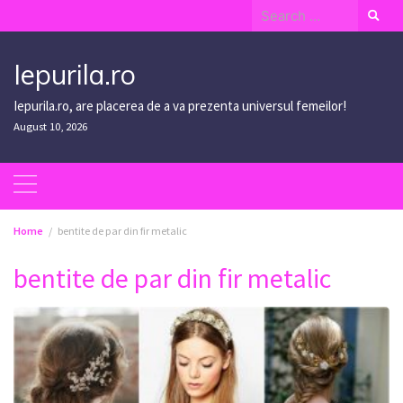
Skip
Search
to
for:
content
Iepurila.ro
Iepurila.ro, are placerea de a va prezenta universul femeilor!
August 10, 2026
Home
bentite de par din fir metalic
bentite de par din fir metalic