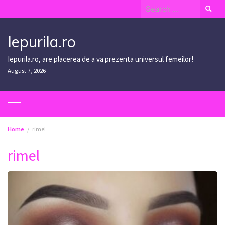
Skip
Search
to
for:
content
Iepurila.ro
Iepurila.ro, are placerea de a va prezenta universul femeilor!
August 7, 2026
Home
rimel
rimel