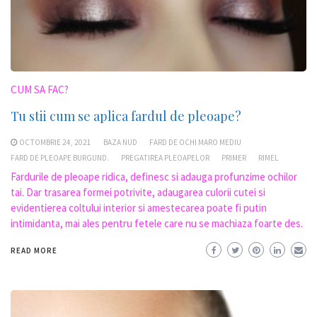
CUM SA FAC?
Tu stii cum se aplica fardul de pleoape?
OCTOMBRIE 24, 2021
BAZA NUD
FARD DE OCHI MARO MEDIU
FARD DE PLEOAPE BURGUND.
PREGATIREA PLEOAPELOR
PRIMER
RIMEL
Fardurile de pleoape ridica, definesc si adauga profunzime ochilor
tai. Dar trasarea formei potrivite, adaugarea culorii cutei si
evidentierea coltului interior si amestecarea poate fi putin
intimidanta, mai ales pentru fetele care nu se machiaza foarte des.
READ MORE