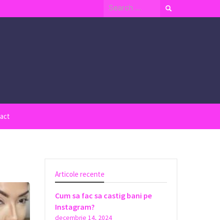
Search
for:
act
Articole recente
Cum sa fac sa castig bani pe
Instagram?
decembrie 14, 2024