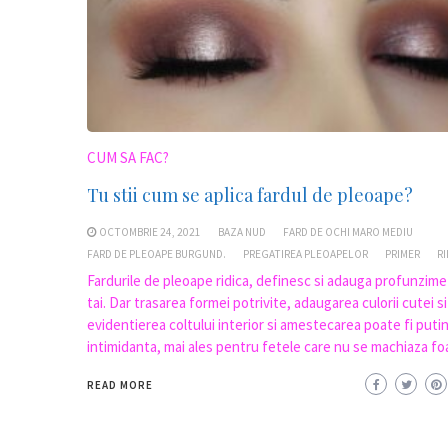
CUM SA FAC?
Tu stii cum se aplica fardul de pleoape?
OCTOMBRIE 24, 2021
BAZA NUD
FARD DE OCHI MARO MEDIU
FARD DE PLEOAPE BURGUND.
PREGATIREA PLEOAPELOR
PRIMER
R
Fardurile de pleoape ridica, definesc si adauga profunzime
tai. Dar trasarea formei potrivite, adaugarea culorii cutei si
evidentierea coltului interior si amestecarea poate fi puti
intimidanta, mai ales pentru fetele care nu se machiaza fo
READ MORE