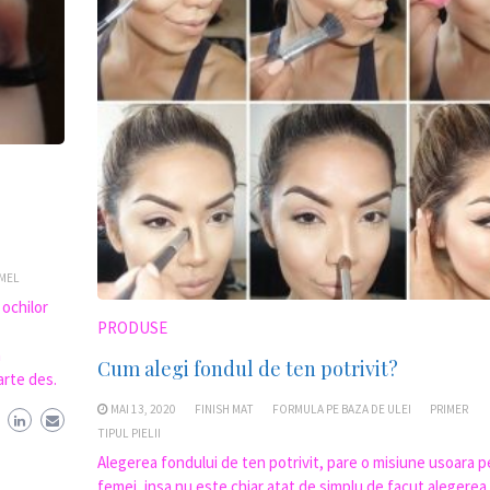
IMEL
 ochilor
PRODUSE
n
Cum alegi fondul de ten potrivit?
arte des.
MAI 13, 2020
FINISH MAT
FORMULA PE BAZA DE ULEI
PRIMER
TIPUL PIELII
Alegerea fondului de ten potrivit, pare o misiune usoara 
femei, insa nu este chiar atat de simplu de facut alegerea