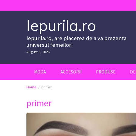
Skip
to
content
Iepurila.ro
Iepurila.ro, are placerea de a va prezenta
universul femeilor!
August 6, 2026
MODA
ACCESORII
PRODUSE
DE
Home
primer
primer