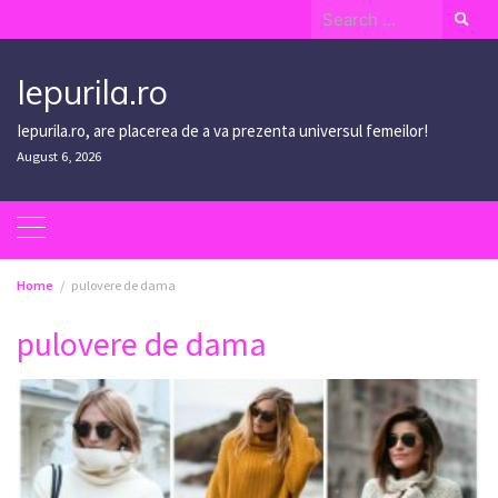
Skip
Search
to
for:
content
Iepurila.ro
Iepurila.ro, are placerea de a va prezenta universul femeilor!
August 6, 2026
Home
pulovere de dama
pulovere de dama