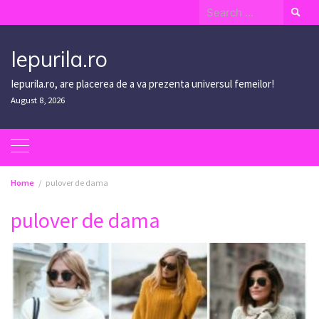
Skip
Search
to
for:
content
Iepurila.ro
Iepurila.ro, are placerea de a va prezenta universul femeilor!
August 8, 2026
Home
pulover de dama
pulover de dama