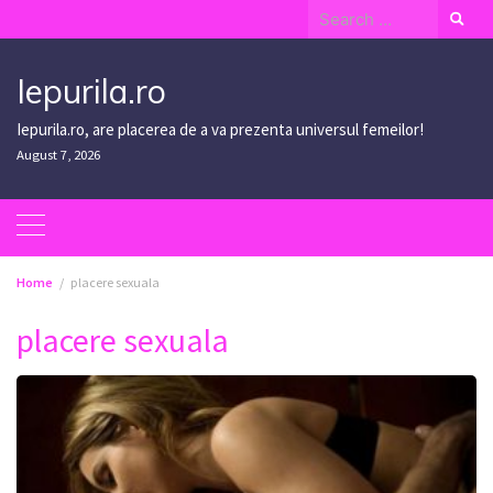
Skip
Search
to
for:
content
Iepurila.ro
Iepurila.ro, are placerea de a va prezenta universul femeilor!
August 7, 2026
Home
placere sexuala
placere sexuala