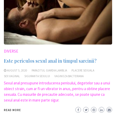
DIVERSE
Este periculos sexul anal in timpul sarcinii?
AUGUST 5, 2020
PARAZITUL GIARDIA LAMBLIA
PLACERE SEXUALA
SEX VAGINAL
SIGURANTA SEXULUI
VAGINOZA BACTERIANA
Sexul anal presupune introducerea penisului, degetelor sau a unui
obiect strain, cum ar fi un vibrator in anus, pentru a obtine placere
sexuala. Cu masurile de precautie adecvate, se poate spune ca
sexul anal este in mare parte sigur.
READ MORE