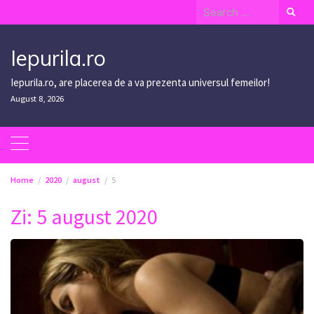
Skip
Search
to
for:
content
Iepurila.ro
Iepurila.ro, are placerea de a va prezenta universul femeilor!
August 8, 2026
Home
2020
august
5
Zi:
5 august 2020