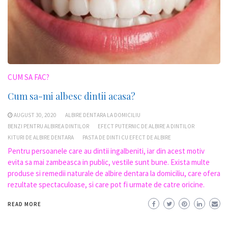
CUM SA FAC?
Cum sa-mi albesc dintii acasa?
AUGUST 30, 2020
ALBIRE DENTARA LA DOMICILIU
BENZI PENTRU ALBIREA DINTILOR
EFECT PUTERNIC DE ALBIRE A DINTILOR
KITURI DE ALBIRE DENTARA
PASTA DE DINTI CU EFECT DE ALBIRE
Pentru persoanele care au dintii ingalbeniti, iar din acest motiv
evita sa mai zambeasca in public, vestile sunt bune. Exista multe
produse si remedii naturale de albire dentara la domiciliu, care ofera
rezultate spectaculoase, si care pot fi urmate de catre oricine.
READ MORE