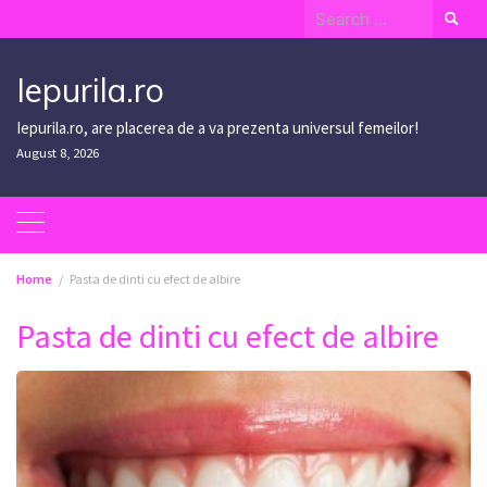
Skip
Search
to
for:
content
Iepurila.ro
Iepurila.ro, are placerea de a va prezenta universul femeilor!
August 8, 2026
Home
Pasta de dinti cu efect de albire
Pasta de dinti cu efect de albire