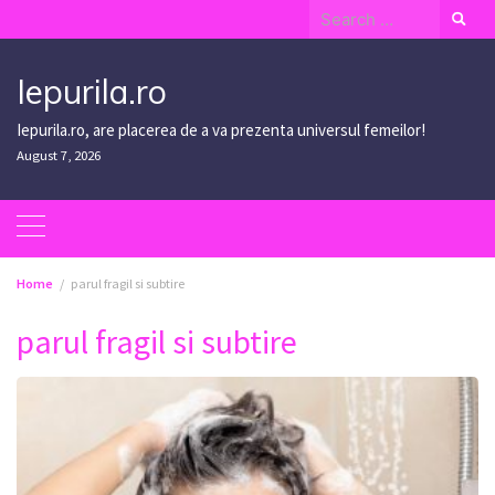
Skip
Search
to
for:
content
Iepurila.ro
Iepurila.ro, are placerea de a va prezenta universul femeilor!
August 7, 2026
Home
parul fragil si subtire
parul fragil si subtire