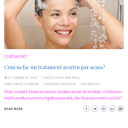
CUM SA FAC?
Cum sa fac un tratament pentru par acasa?
OCTOMBRIE 20, 2020
CURATA FOARTE BINE PARUL
PARUL FRAGIL SI SUBTIRE
TRATAMENT PAR ACASA
TRATAMENTUL
Stiai ca multe femei isi doresc sa aiba un par de invidiat, si folosesc
multe produse pentru ingrijirea parului, dar fara prea mare succes?
READ MORE