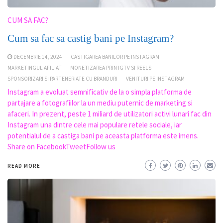
CUM SA FAC?
Cum sa fac sa castig bani pe Instagram?
DECEMBRIE 14, 2024
CASTIGAREA BANILOR PE INSTAGRAM
MARKETINGUL AFILIAT
MONETIZAREA PRIN IGTV SI REELS
SPONSORIZARI SI PARTENERIATE CU BRANDURI
VENITURI PE INSTAGRAM
Instagram a evoluat semnificativ de la o simpla platforma de
partajare a fotografiilor la un mediu puternic de marketing si
afaceri. In prezent, peste 1 miliard de utilizatori activi lunari fac din
Instagram una dintre cele mai populare retele sociale, iar
potentialul de a castiga bani pe aceasta platforma este imens.
Share on FacebookTweetFollow us
READ MORE