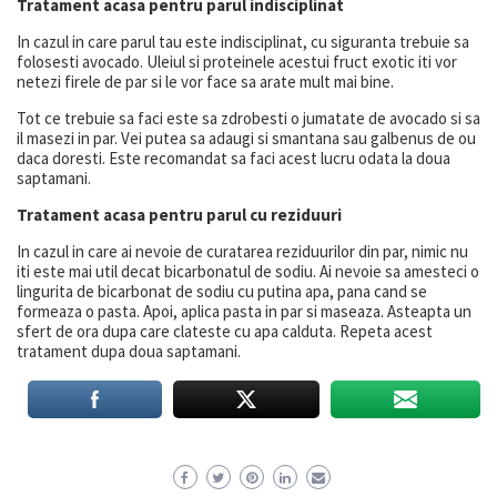
Tratament acasa pentru parul indisciplinat
In cazul in care parul tau este indisciplinat, cu siguranta trebuie sa
folosesti avocado. Uleiul si proteinele acestui fruct exotic iti vor
netezi firele de par si le vor face sa arate mult mai bine.
Tot ce trebuie sa faci este sa zdrobesti o jumatate de avocado si sa
il masezi in par. Vei putea sa adaugi si smantana sau galbenus de ou
daca doresti. Este recomandat sa faci acest lucru odata la doua
saptamani.
Tratament acasa pentru parul cu reziduuri
In cazul in care ai nevoie de curatarea reziduurilor din par, nimic nu
iti este mai util decat bicarbonatul de sodiu. Ai nevoie sa amesteci o
lingurita de bicarbonat de sodiu cu putina apa, pana cand se
formeaza o pasta. Apoi, aplica pasta in par si maseaza. Asteapta un
sfert de ora dupa care clateste cu apa calduta. Repeta acest
tratament dupa doua saptamani.