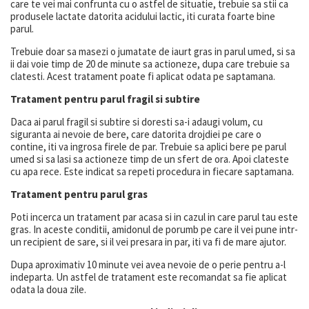
care te vei mai confrunta cu o astfel de situatie, trebuie sa stii ca
produsele lactate datorita acidului lactic, iti curata foarte bine
parul.
Trebuie doar sa masezi o jumatate de iaurt gras in parul umed, si sa
ii dai voie timp de 20 de minute sa actioneze, dupa care trebuie sa
clatesti. Acest tratament poate fi aplicat odata pe saptamana.
Tratament pentru parul fragil si subtire
Daca ai parul fragil si subtire si doresti sa-i adaugi volum, cu
siguranta ai nevoie de bere, care datorita drojdiei pe care o
contine, iti va ingrosa firele de par. Trebuie sa aplici bere pe parul
umed si sa lasi sa actioneze timp de un sfert de ora. Apoi clateste
cu apa rece. Este indicat sa repeti procedura in fiecare saptamana.
Tratament pentru parul gras
Poti incerca un tratament par acasa si in cazul in care parul tau este
gras. In aceste conditii, amidonul de porumb pe care il vei pune intr-
un recipient de sare, si il vei presara in par, iti va fi de mare ajutor.
Dupa aproximativ 10 minute vei avea nevoie de o perie pentru a-l
indeparta. Un astfel de tratament este recomandat sa fie aplicat
odata la doua zile.