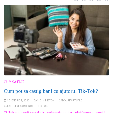
CUM SA FAC?
Cum pot sa castig bani cu ajutorul Tik-Tok?
NOIEMBRIE 4, 2023
BANI DIN TIKTOK
CADOURI VIRTUALE
CREATORI DE CONTINUT
TIKTOK
TikTok a devenit una dintre cele mai populare platforme de social