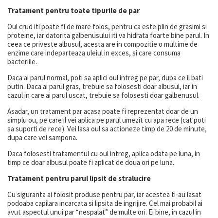
Tratament pentru toate tipurile de par
Oul crud iti poate fi de mare folos, pentru ca este plin de grasimi si
proteine, iar datorita galbenusului iti va hidrata foarte bine parul. In
ceea ce priveste albusul, acesta are in compozitie o multime de
enzime care indeparteaza uleiul in exces, si care consuma
bacteriile.
Daca ai parul normal, poti sa aplici oul intreg pe par, dupa ce il bati
putin. Daca ai parul gras, trebuie sa folosesti doar albusul, iar in
cazul in care ai parul uscat, trebuie sa folosesti doar galbenusul.
Asadar, un tratament par acasa poate fi reprezentat doar de un
simplu ou, pe care il vei aplica pe parul umezit cu apa rece (cat poti
sa suporti de rece). Vei lasa oul sa actioneze timp de 20 de minute,
dupa care vei sampona.
Daca folosesti tratamentul cu oul intreg, aplica odata pe luna, in
timp ce doar albusul poate fi aplicat de doua ori pe luna.
Tratament pentru parul lipsit de stralucire
Cu siguranta ai folosit produse pentru par, iar acestea ti-au lasat
podoaba capilara incarcata si lipsita de ingrijire. Cel mai probabil ai
avut aspectul unui par “nespalat” de multe ori. Ei bine, in cazul in