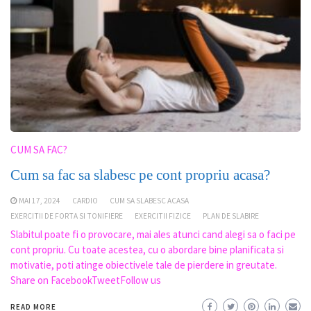
CUM SA FAC?
Cum sa fac sa slabesc pe cont propriu acasa?
MAI 17, 2024
CARDIO
CUM SA SLABESC ACASA
EXERCITII DE FORTA SI TONIFIERE
EXERCITII FIZICE
PLAN DE SLABIRE
Slabitul poate fi o provocare, mai ales atunci cand alegi sa o faci pe
cont propriu. Cu toate acestea, cu o abordare bine planificata si
motivatie, poti atinge obiectivele tale de pierdere in greutate.
Share on FacebookTweetFollow us
READ MORE