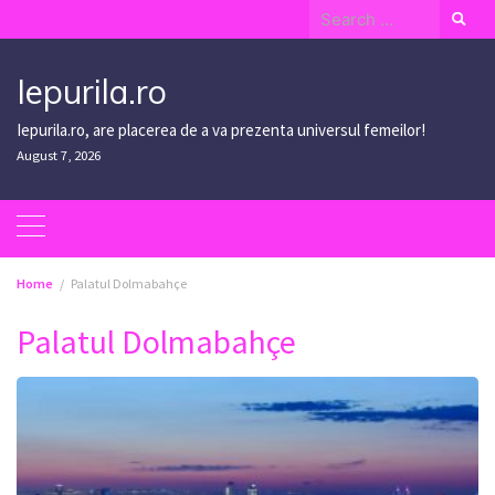
Skip
Search
to
for:
content
Iepurila.ro
Iepurila.ro, are placerea de a va prezenta universul femeilor!
August 7, 2026
Home
Palatul Dolmabahçe
Palatul Dolmabahçe