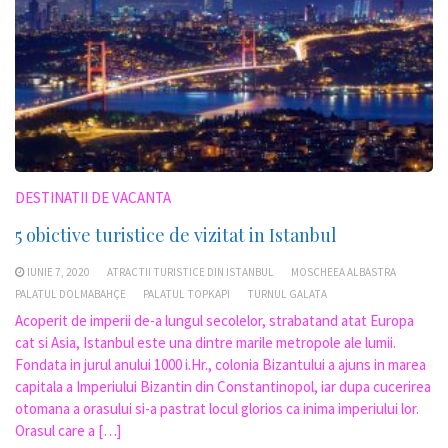
DESTINATII DE VACANTA
5 obictive turistice de vizitat in Istanbul
IUNIE 7, 2020
ATRACTII TURISTICE DIN ISTANBUL
MOSCHEEA ALBASTRA
PALATUL DOLMABAHÇE
PALATUL TOPKAPI
TURNUL GALATA
Acoperit de imperii de-a lungul secolelor, strabatand atat Europa
cat si Asia, Istanbul este una dintre marile metropole ale lumii.
Fondata in jurul anului 1000 i.Hr., colonia Bizantului a ajuns in marea
capitala a Imperiului Bizantin din Constantinopol, iar dupa cucerirea
otomana a orasului si-a pastrat locul glorios ca inima imperiului lor.
Orasul care a […]