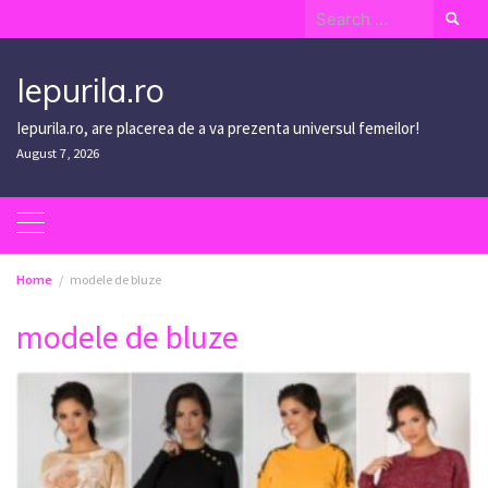
Skip
Search
to
for:
content
Iepurila.ro
Iepurila.ro, are placerea de a va prezenta universul femeilor!
August 7, 2026
Home
modele de bluze
modele de bluze