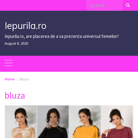
Skip
Search
to
for:
content
Iepurila.ro
Iepurila.ro, are placerea de a va prezenta universul femeilor!
August 8, 2026
Home
bluza
bluza