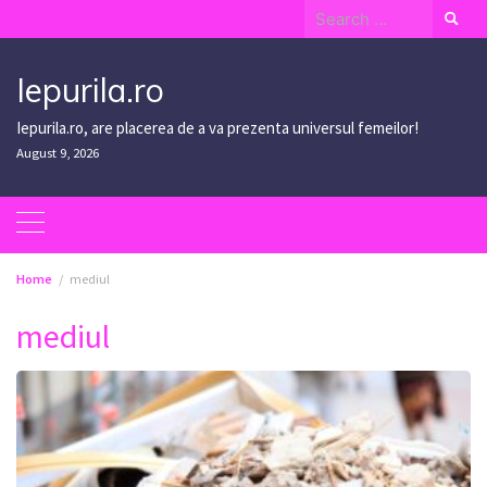
Skip
Search
to
for:
content
Iepurila.ro
Iepurila.ro, are placerea de a va prezenta universul femeilor!
August 9, 2026
Home
mediul
mediul