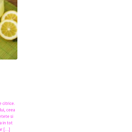
 citrice.
lui, ceea
etete si
 in tot
dar […]