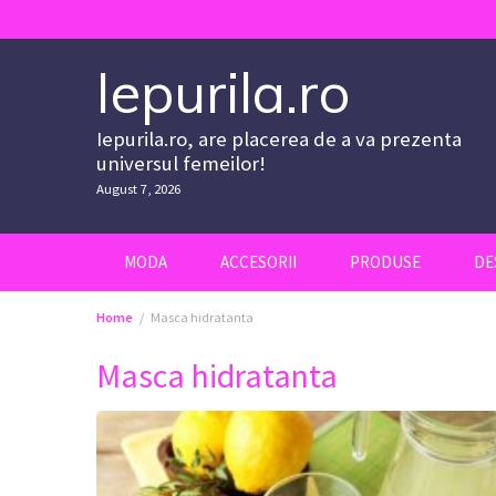
Skip
to
content
Iepurila.ro
Iepurila.ro, are placerea de a va prezenta
universul femeilor!
August 7, 2026
MODA
ACCESORII
PRODUSE
DE
Home
Masca hidratanta
Masca hidratanta