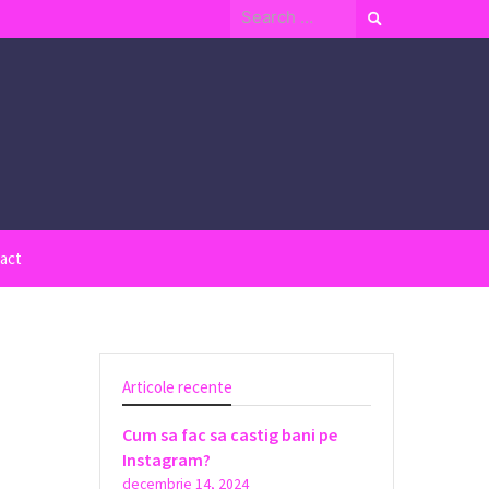
Search
for:
act
Articole recente
Cum sa fac sa castig bani pe
Instagram?
decembrie 14, 2024