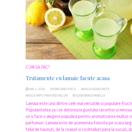
CUM SA FAC?
Tratamente cu lamaie facute acasa
MAI 3, 2020
HIDRATAREA PIELII
MASCA HIDRATANTA
MASCA IMPOTRIVA RIDURILOR
REGENERAREA PARULUI
Lamaia este una dintre cele mai versatile si populare fructe
Popularitatea sa i se datoreaza gustului racoritor si mirosu
ce o face o alegere populara pentru aromatizarea multor r
parfumuri. Lamaia este de asemenea folosita pe scara larga
felul de bauturi, de la ceaiuri si cocktailuri pana la sucuri, 