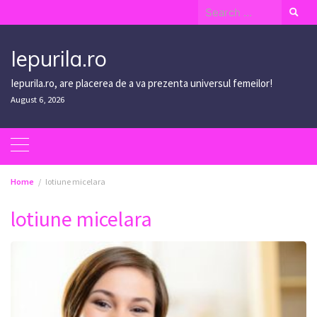
Skip
Search
to
for:
content
Iepurila.ro
Iepurila.ro, are placerea de a va prezenta universul femeilor!
August 6, 2026
Home
lotiune micelara
lotiune micelara