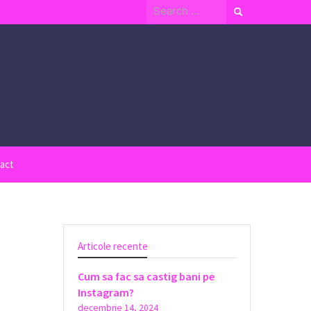
Search
for:
act
Articole recente
Cum sa fac sa castig bani pe
Instagram?
decembrie 14, 2024