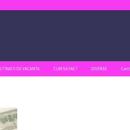
STINATII DE VACANTA
CUM SA FAC?
DIVERSE
Cont