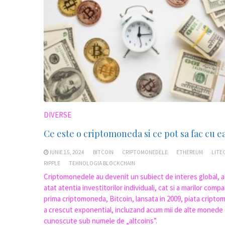
DIVERSE
Ce este o criptomoneda si ce pot sa fac cu e
IUNIE 15, 2024
BITCOIN
CRIPTOMONEDELE
ETHEREUM
LITE
RIPPLE
TEHNOLOGIA BLOCKCHAIN
Criptomonedele au devenit un subiect de interes global, 
atat atentia investitorilor individuali, cat si a marilor compan
prima criptomoneda, Bitcoin, lansata in 2009, piata cript
a crescut exponential, incluzand acum mii de alte monede d
cunoscute sub numele de „altcoins”.