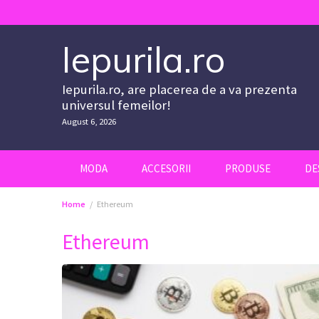
Skip
to
content
Iepurila.ro
Iepurila.ro, are placerea de a va prezenta
universul femeilor!
August 6, 2026
MODA
ACCESORII
PRODUSE
DE
Home
Ethereum
Ethereum