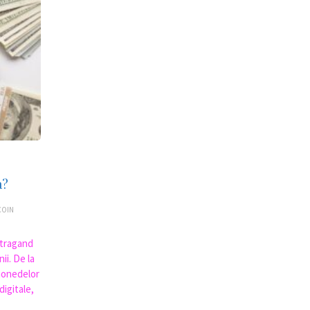
a?
COIN
atragand
ii. De la
omonedelor
igitale,