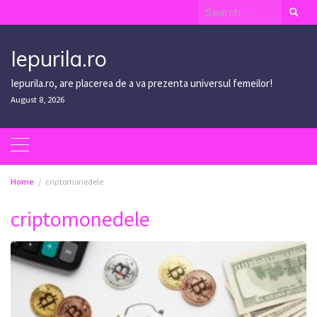
Skip
Search
to
for:
content
Iepurila.ro
Iepurila.ro, are placerea de a va prezenta universul femeilor!
August 8, 2026
Home
criptomonedele
criptomonedele