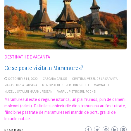
DESTINATII DE VACANTA
Ce se poate vizita in Maramures?
OCTOMBRIE 14, 2020
CASCADA CAILOR
CIMITIRUL VESEL DE LA SAPANTA
MANASTRIREA BARSANA
MEMORIALUL DURERII DIN SIGHETUL MARMATIEI
MUZEUL SATULUI MARAMURESEAN
VARFUL PIETROSUL RODNEI
Maramuresul este o regiune istorica, un plai frumos, plin de oameni
molcomi (calmi). Datinile si obiceiurile din strabuni nu au fost uitate,
fiind bine pastrate de maramureseni mandri de port, grai si de
locurile natale.
READ MORE