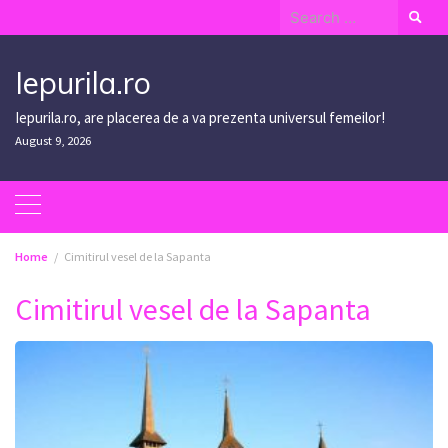
Skip
Search
to
for:
content
Iepurila.ro
Iepurila.ro, are placerea de a va prezenta universul femeilor!
August 9, 2026
Home
Cimitirul vesel de la Sapanta
Cimitirul vesel de la Sapanta