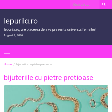
Skip
Search
to
for:
content
Iepurila.ro
Iepurila.ro, are placerea de a va prezenta universul femeilor!
August 9, 2026
Home
bijuteriile cu pietre pretioase
bijuteriile cu pietre pretioase