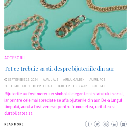
ACCESORII
Tot ce trebuie sa stii despre bijuteriile din aur
SEPTEMBRIE 15, 2024
AURUL ALB
AURUL GALBEN
AURUL ROZ
BIJUTERIILE CU PIETRE PRETIOASE
BIJUTERIILE DIN AUR
COLIERELE
Bijuteriile au fost mereu un simbol al elegantei si statutului social,
iar printre cele mai apreciate se afla bijuteriile din aur. De-a lungul
timpului, aurul a fost venerat pentru frumusetea, raritatea si
durabilitatea sa.
READ MORE