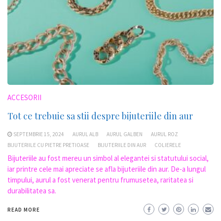
ACCESORII
Tot ce trebuie sa stii despre bijuteriile din aur
SEPTEMBRIE 15, 2024
AURUL ALB
AURUL GALBEN
AURUL ROZ
BIJUTERIILE CU PIETRE PRETIOASE
BIJUTERIILE DIN AUR
COLIERELE
Bijuteriile au fost mereu un simbol al elegantei si statutului social,
iar printre cele mai apreciate se afla bijuteriile din aur. De-a lungul
timpului, aurul a fost venerat pentru frumusetea, raritatea si
durabilitatea sa.
READ MORE