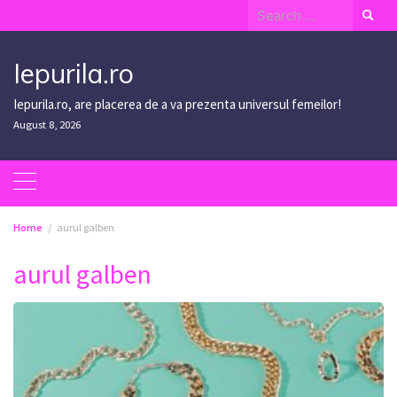
Skip
Search
to
for:
content
Iepurila.ro
Iepurila.ro, are placerea de a va prezenta universul femeilor!
August 8, 2026
Home
aurul galben
aurul galben