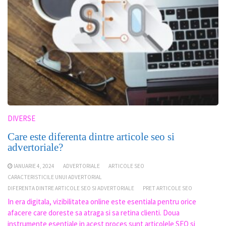
DIVERSE
Care este diferenta dintre articole seo si
advertoriale?
IANUARIE 4, 2024
ADVERTORIALE
ARTICOLE SEO
CARACTERISTICILE UNUI ADVERTORIAL
DIFERENTA DINTRE ARTICOLE SEO SI ADVERTORIALE
PRET ARTICOLE SEO
In era digitala, vizibilitatea online este esentiala pentru orice
afacere care doreste sa atraga si sa retina clienti. Doua
instrumente esentiale in acest proces sunt articolele SEO si