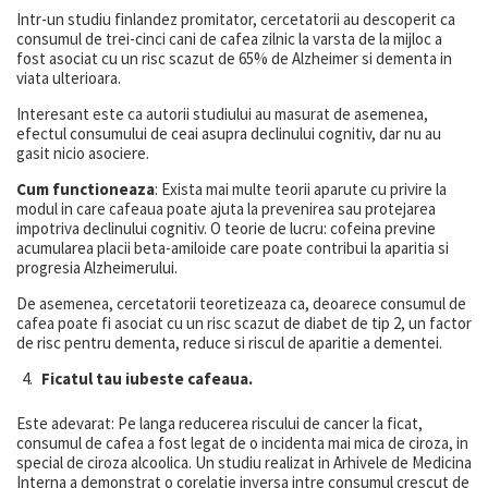
Intr-un studiu finlandez promitator, cercetatorii au descoperit ca
consumul de trei-cinci cani de cafea zilnic la varsta de la mijloc a
fost asociat cu un risc scazut de 65% de Alzheimer si dementa in
viata ulterioara.
Interesant este ca autorii studiului au masurat de asemenea,
efectul consumului de ceai asupra declinului cognitiv, dar nu au
gasit nicio asociere.
Cum functioneaza
: Exista mai multe teorii aparute cu privire la
modul in care cafeaua poate ajuta la prevenirea sau protejarea
impotriva declinului cognitiv. O teorie de lucru: cofeina previne
acumularea placii beta-amiloide care poate contribui la aparitia si
progresia Alzheimerului.
De asemenea, cercetatorii teoretizeaza ca, deoarece consumul de
cafea poate fi asociat cu un risc scazut de diabet de tip 2, un factor
de risc pentru dementa, reduce si riscul de aparitie a dementei.
Ficatul tau iubeste cafeaua.
Este adevarat: Pe langa reducerea riscului de cancer la ficat,
consumul de cafea a fost legat de o incidenta mai mica de ciroza, in
special de ciroza alcoolica. Un studiu realizat in Arhivele de Medicina
Interna a demonstrat o corelatie inversa intre consumul crescut de