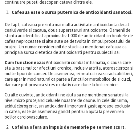
continuare puteti descoperi cateva dintre ele.
Cafeaua este o sursa puternica de antioxidanti sanatosi.
De fapt, cafeaua prezinta mai multa activitate antioxidanta decat
ceaiul verde si cacaua, doua superstaruri antioxidante. Oamenii de
stiinta au identificat aproximativ 1.000 de antioxidanti in boabele de
cafea neprocesate si alte sute se dezvolta in timpul procesului de
prajire. Un numar considerabil de studii au mentionat cafeaua ca
principala sursa dietetica de antioxidanti pentru subiectii sai.
Cum functioneaza:
Antioxidantii combat inflamatia, o cauza care
sta la baza multor afectiuni cronice, inclusiv artrita, ateroscleroza si
multe tipuri de cancer. De asemenea, ei neutralizeaza radicalii liberi,
care apar in mod natural ca parte a functiilor metabolice de zi cu zi,
dar care pot provoca stres oxidativ care duce la boli cronice.
Cu alte cuvinte, antioxidantii ne ajuta sa ne mentinem sanatosi la
nivel micro protejand celulele noastre de daune. In cele din urma,
acidul clorogenic, un antioxidant important gasit aproape exclusiv
in cafea, este de asemenea gandit pentru a ajuta la prevenirea
bolilor cardiovasculare.
Cofeina ofera un impuls de memorie pe termen scurt.