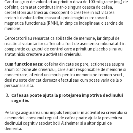
Cand un grup de voluntari au primit o doza de 100 miligrame (mg) de
cofeina, cam atat continuta intr-o singura ceasca de cafea,
cercetatorii austrieci au descoperit o crestere in activitatea
creierului voluntarilor, masurata prin imagini cu rezonanta
magnetica functionala (RMN), in timp ce indeplineau o sarcina de
memorie.
Cercetatorii au remarcat ca abilitatile de memorie, iar timpul de
reactie al voluntarilor caffeinati a fost de asemenea imbunatatit in
comparatie cu grupul de control care a primit un placebo si nu au
aratat nicio crestere a activitatii creierului.
Cum functioneaza:
cofeina din cate se pare, actioneaza asupra
anumitor zone ale creierului, care sunt responsabile de memorie si
concentrare, oferind un impuls pentru memoria pe termen scurt,
desi nu este clar cat dureaza efectul sau cum poate varia de la o
persoana la alta.
Cafeaua poate ajuta la protejarea impotriva declinului
cognitiv.
Pe langa asigurarea unui impuls temporar in activitatea creierului si
a memoriei, consumul regulat de cafea poate ajuta la prevenirea
declinului cognitiv asociat bolii Alzheimer si a altor tipuri de
dementa.