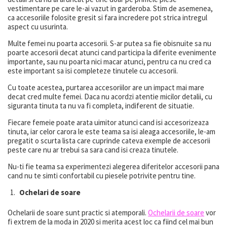
vestimentare pe care le-ai vazut in garderoba. Stim de asemenea,
ca accesoriile folosite gresit si fara incredere pot strica intregul
aspect cu usurinta.
Multe femei nu poarta accesorii. S-ar putea sa fie obisnuite sa nu
poarte accesorii decat atunci cand participa la diferite evenimente
importante, sau nu poarta nici macar atunci, pentru ca nu cred ca
este important sa isi completeze tinutele cu accesorii.
Cu toate acestea, purtarea accesoriilor are un impact mai mare
decat cred multe femei. Daca nu acordzi atentie micilor detalii, cu
siguranta tinuta ta nu va fi completa, indiferent de situatie.
Fiecare femeie poate arata uimitor atunci cand isi accesorizeaza
tinuta, iar celor carora le este teama sa isi aleaga accesoriile, le-am
pregatit o scurta lista care cuprinde cateva exemple de accesorii
peste care nu ar trebui sa sara cand isi creaza tinutele.
Nu-ti fie teama sa experimentezi alegerea diferitelor accesorii pana
cand nu te simti confortabil cu piesele potrivite pentru tine.
Ochelari de soare
Ochelarii de soare sunt practic si atemporali.
Ochelarii de soare
vor
fi extrem de la moda in 2020 si merita acest loc ca fiind cel mai bun