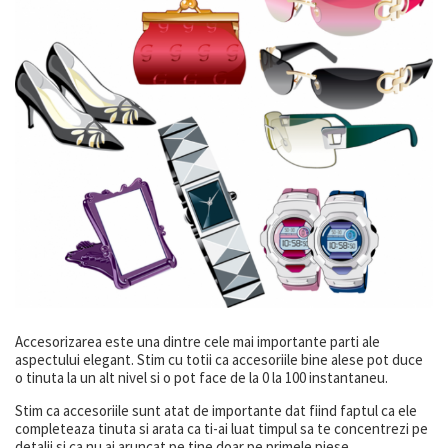
Accesorizarea este una dintre cele mai importante parti ale
aspectului elegant. Stim cu totii ca accesoriile bine alese pot duce
o tinuta la un alt nivel si o pot face de la 0 la 100 instantaneu.
Stim ca accesoriile sunt atat de importante dat fiind faptul ca ele
completeaza tinuta si arata ca ti-ai luat timpul sa te concentrezi pe
detalii si ca nu ai aruncat pe tine doar pe primele piese