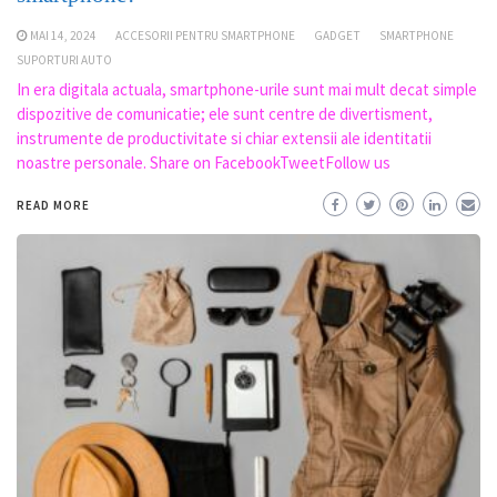
MAI 14, 2024
ACCESORII PENTRU SMARTPHONE
GADGET
SMARTPHONE
SUPORTURI AUTO
In era digitala actuala, smartphone-urile sunt mai mult decat simple
dispozitive de comunicatie; ele sunt centre de divertisment,
instrumente de productivitate si chiar extensii ale identitatii
noastre personale. Share on FacebookTweetFollow us
READ MORE