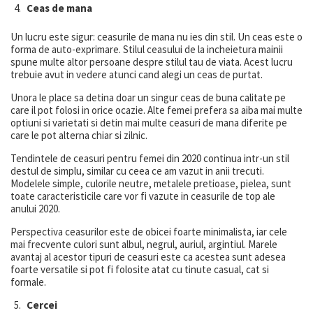
Ceas de mana
Un lucru este sigur: ceasurile de mana nu ies din stil. Un ceas este o
forma de auto-exprimare. Stilul ceasului de la incheietura mainii
spune multe altor persoane despre stilul tau de viata. Acest lucru
trebuie avut in vedere atunci cand alegi un ceas de purtat.
Unora le place sa detina doar un singur ceas de buna calitate pe
care il pot folosi in orice ocazie. Alte femei prefera sa aiba mai multe
optiuni si varietati si detin mai multe ceasuri de mana diferite pe
care le pot alterna chiar si zilnic.
Tendintele de ceasuri pentru femei din 2020 continua intr-un stil
destul de simplu, similar cu ceea ce am vazut in anii trecuti.
Modelele simple, culorile neutre, metalele pretioase, pielea, sunt
toate caracteristicile care vor fi vazute in ceasurile de top ale
anului 2020.
Perspectiva ceasurilor este de obicei foarte minimalista, iar cele
mai frecvente culori sunt albul, negrul, auriul, argintiul. Marele
avantaj al acestor tipuri de ceasuri este ca acestea sunt adesea
foarte versatile si pot fi folosite atat cu tinute casual, cat si
formale.
Cercei