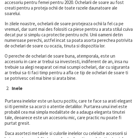
accesoriu pentru femei pentru 2020. Ochelarii de soare au fost
creati pentru a proteja ochii de toate razele daunatoare ale
soarelui.
In zilele noastre, ochelarii de soare protejeaza ochii la fel ca pe
vremuri, dar sunt mai des folositi ca piese pentru a arata stilul cuiva
decat pur si simplu ca protectie pentru ochi. Unii oameni detin
numeroase perechi, astfel incat sa poata asorta perechea potrivita
de ochelari de soare cu ocazia, tinuta si dispozitia lor.
O pereche de ochelari de soare buna, atemporala, este un
accesoriu in care ar trebui sa investesti, indiferent de an, insa nu
trebuie sa alegi neaparat cei mai scumpi ochelari, dar cu siguranta
ar trebui sa-ti faci timp pentru a afla ce tip de ochelari de soare ti
se potrivesc cel mai bine si arata bine.
Inele
Purtarea inelelor este un lucru pozitiv, care te face sa arati elegant
si iti permite sa acorzi o atentie detaliilor. Purtarea unui inel este
probabil cea mai simpla modalitate de a adauga eleganta tinutei
tale, deoarece este un accesoriu mic, care practic nu poate fi
purtat gresit.
Daca asortezi metalele si culorile inelelor cu celelalte accesorii si