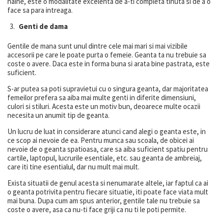
haine, este o modalitate excelenta de a-ti completa tinuta si de a o
face sa para intreaga.
Genti de dama
Gentile de mana sunt unul dintre cele mai mari si mai vizibile
accesorii pe care le poate purta o femeie. Geanta ta nu trebuie sa
coste o avere. Daca este in forma buna si arata bine pastrata, este
suficient.
S-ar putea sa poti supravietui cu o singura geanta, dar majoritatea
femeilor prefera sa aiba mai multe genti in diferite dimensiuni,
culori si stiluri. Acesta este un motiv bun, deoarece multe ocazii
necesita un anumit tip de geanta.
Un lucru de luat in considerare atunci cand alegi o geanta este, in
ce scop ai nevoie de ea. Pentru munca sau scoala, de obicei ai
nevoie de o geanta spatioasa, care sa aiba suficient spatiu pentru
cartile, laptopul, lucrurile esentiale, etc. sau geanta de ambreiaj,
care iti tine esentialul, dar nu mult mai mult.
Exista situatii de genul acesta si nenumarate altele, iar faptul ca ai
o geanta potrivita pentru fiecare situatie, iti poate face viata mult
mai buna. Dupa cum am spus anterior, gentile tale nu trebuie sa
coste o avere, asa ca nu-ti face griji ca nu ti le poti permite.