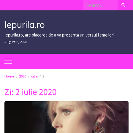
Skip
Search
to
for:
content
Iepurila.ro
Iepurila.ro, are placerea de a va prezenta universul femeilor!
August 6, 2026
Home
2020
iulie
2
Zi:
2 iulie 2020