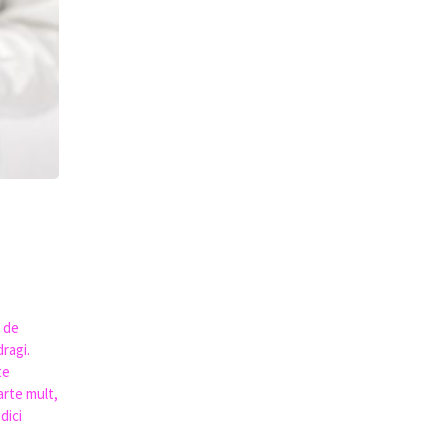
 de
ragi.
te
arte mult,
dici