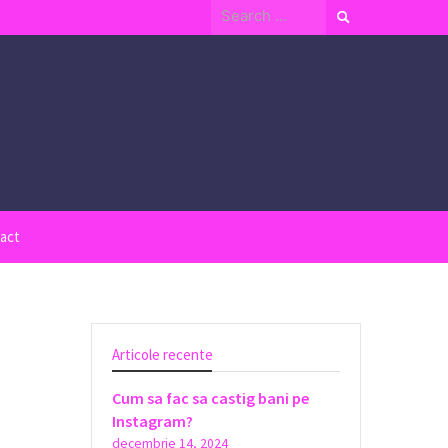
Search
for:
act
Articole recente
Cum sa fac sa castig bani pe
Instagram?
decembrie 14, 2024