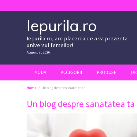
Skip
to
content
Iepurila.ro
Iepurila.ro, are placerea de a va prezenta
universul femeilor!
August 7, 2026
MODA
ACCESORII
PRODUSE
DE
Home
Un blog despre sanatatea ta
Un blog despre sanatatea ta