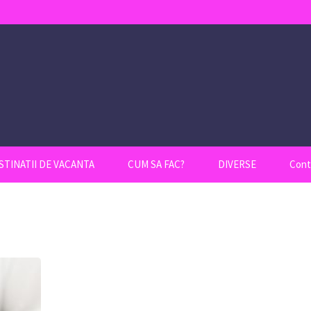
STINATII DE VACANTA
CUM SA FAC?
DIVERSE
Cont