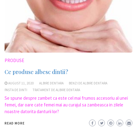
PRODUSE
Ce produse albesc dintii?
AUGUST 11, 2020
ALBIRE DENTARA
BENZI DE ALBIRE DENTARA
PASTA DE DINTI
TRATAMENT DE ALBIRE DENTARA
Se spune despre zambet ca este cel mai frumos accesoriu al unei
femei, dar oare cate femei mai au curajul sa zambeasca in zilele
noastre datorita danturii lor?
READ MORE