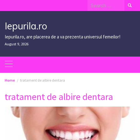
Skip
Search
to
for:
content
Iepurila.ro
Iepurila.ro, are placerea de a va prezenta universul femeilor!
August 9, 2026
Home
tratament de albire dentara
tratament de albire dentara