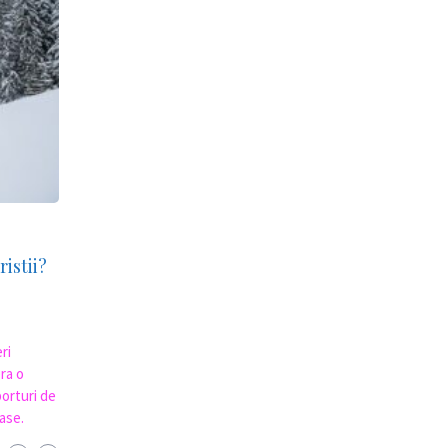
istii?
ri
ra o
porturi de
ase.