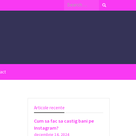
Search
for:
act
Articole recente
Cum sa fac sa castig bani pe
Instagram?
decembrie 14, 2024