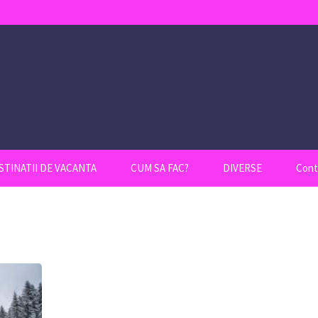
STINATII DE VACANTA
CUM SA FAC?
DIVERSE
Cont