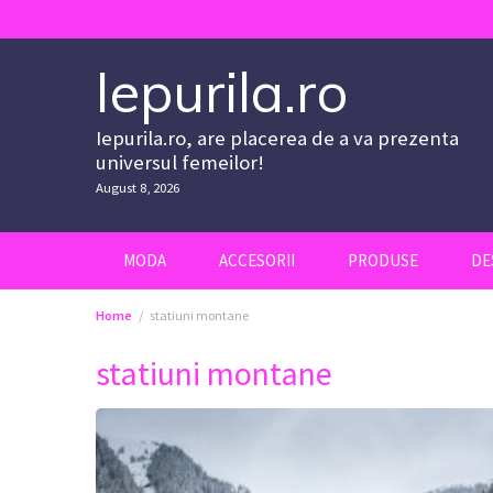
Skip
to
content
Iepurila.ro
Iepurila.ro, are placerea de a va prezenta
universul femeilor!
August 8, 2026
MODA
ACCESORII
PRODUSE
DE
Home
statiuni montane
statiuni montane