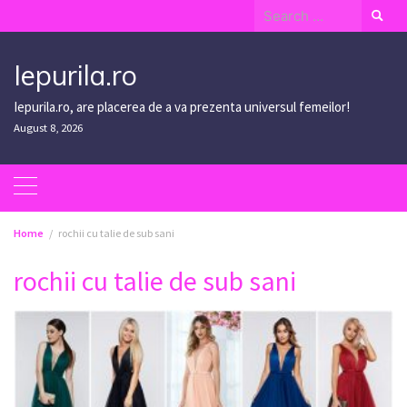
Skip
Search
to
for:
content
Iepurila.ro
Iepurila.ro, are placerea de a va prezenta universul femeilor!
August 8, 2026
Home
rochii cu talie de sub sani
rochii cu talie de sub sani