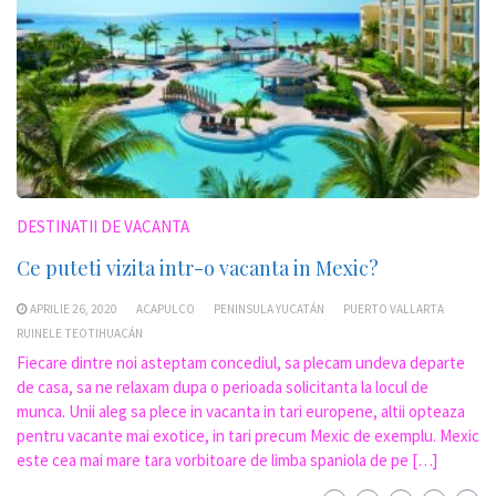
DESTINATII DE VACANTA
Ce puteti vizita intr-o vacanta in Mexic?
APRILIE 26, 2020
ACAPULCO
PENINSULA YUCATÁN
PUERTO VALLARTA
RUINELE TEOTIHUACÁN
Fiecare dintre noi asteptam concediul, sa plecam undeva departe
de casa, sa ne relaxam dupa o perioada solicitanta la locul de
munca. Unii aleg sa plece in vacanta in tari europene, altii opteaza
pentru vacante mai exotice, in tari precum Mexic de exemplu. Mexic
este cea mai mare tara vorbitoare de limba spaniola de pe […]