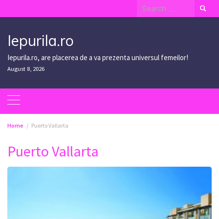
Skip
Search
to
for:
content
Iepurila.ro
Iepurila.ro, are placerea de a va prezenta universul femeilor!
August 8, 2026
Home
Puerto Vallarta
Puerto Vallarta