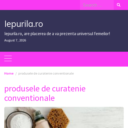
Skip
Search
to
for:
content
Iepurila.ro
Iepurila.ro, are placerea de a va prezenta universul femeilor!
August 7, 2026
Home
produsele de curatenie conventionale
produsele de curatenie
conventionale