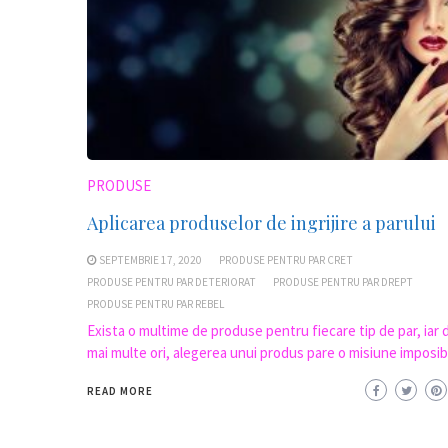
PRODUSE
Aplicarea produselor de ingrijire a parului
SEPTEMBRIE 17, 2020
PRODUSE PENTRU PAR CRET
PRODUSE PENTRU PAR DETERIORAT
PRODUSE PENTRU PAR DREPT
PRODUSE PENTRU PAR REBEL
Exista o multime de produse pentru fiecare tip de par, iar 
mai multe ori, alegerea unui produs pare o misiune imposibi
READ MORE