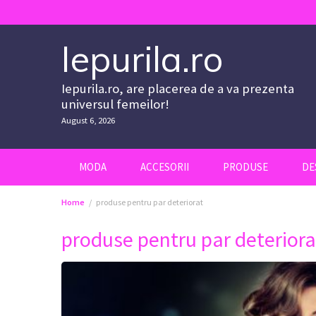
Skip
to
content
Iepurila.ro
Iepurila.ro, are placerea de a va prezenta
universul femeilor!
August 6, 2026
MODA
ACCESORII
PRODUSE
DE
Home
produse pentru par deteriorat
produse pentru par deteriora