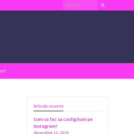
Search
for:
act
Articole recente
Cum sa fac sa castig bani pe
Instagram?
decembrie 14, 2024