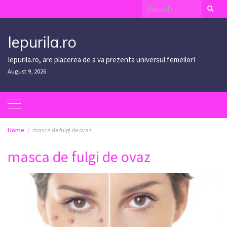
Skip
Search
to
for:
content
Iepurila.ro
Iepurila.ro, are placerea de a va prezenta universul femeilor!
August 9, 2026
Home
masca de fulgi de ovaz
masca de fulgi de ovaz