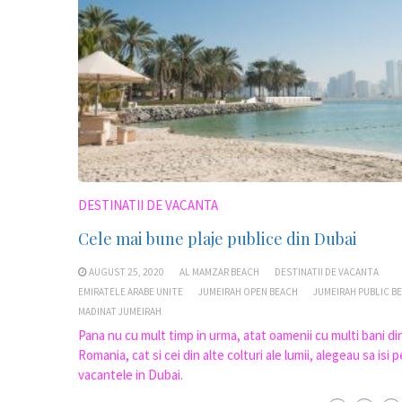
DESTINATII DE VACANTA
Cele mai bune plaje publice din Dubai
AUGUST 25, 2020
AL MAMZAR BEACH
DESTINATII DE VACANTA
EMIRATELE ARABE UNITE
JUMEIRAH OPEN BEACH
JUMEIRAH PUBLIC B
MADINAT JUMEIRAH
Pana nu cu mult timp in urma, atat oamenii cu multi bani di
Romania, cat si cei din alte colturi ale lumii, alegeau sa isi 
vacantele in Dubai.