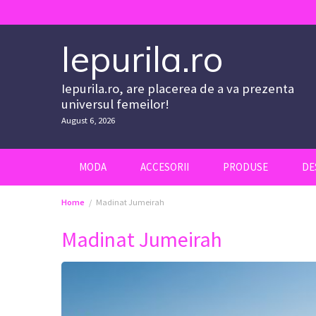
Skip
to
content
Iepurila.ro
Iepurila.ro, are placerea de a va prezenta
universul femeilor!
August 6, 2026
MODA
ACCESORII
PRODUSE
DE
Home
Madinat Jumeirah
Madinat Jumeirah