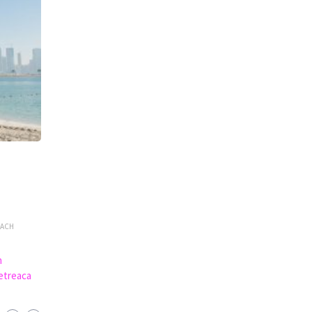
EACH
n
petreaca