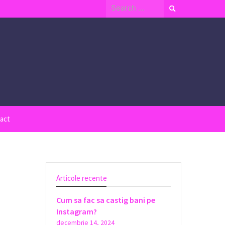
Search
for:
act
Articole recente
Cum sa fac sa castig bani pe
Instagram?
decembrie 14, 2024