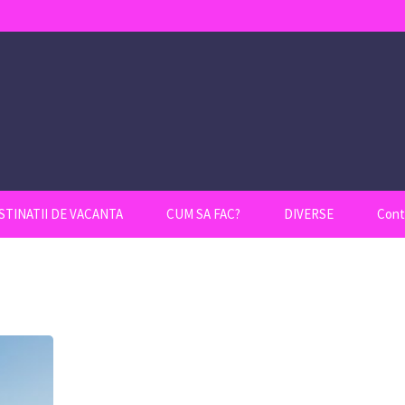
STINATII DE VACANTA
CUM SA FAC?
DIVERSE
Cont