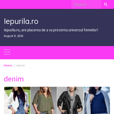
Skip
Search
to
for:
content
Iepurila.ro
Iepurila.ro, are placerea de a va prezenta universul femeilor!
August 8, 2026
Home
denim
denim