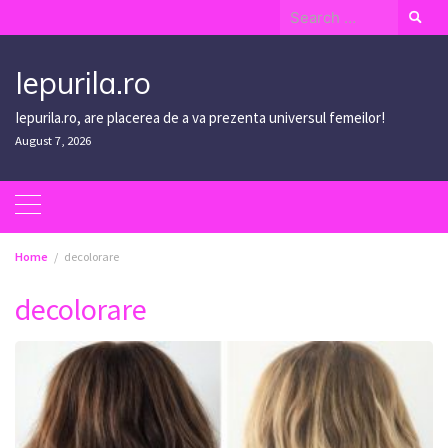
Skip
Search
to
for:
content
Iepurila.ro
Iepurila.ro, are placerea de a va prezenta universul femeilor!
August 7, 2026
Home
decolorare
decolorare