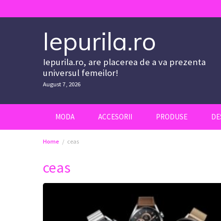
Skip
to
content
Iepurila.ro
Iepurila.ro, are placerea de a va prezenta
universul femeilor!
August 7, 2026
MODA
ACCESORII
PRODUSE
DE
Home
ceas
ceas