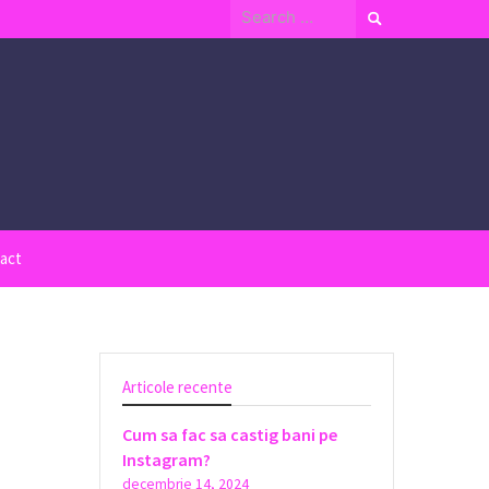
Search
for:
act
Articole recente
Cum sa fac sa castig bani pe
Instagram?
decembrie 14, 2024