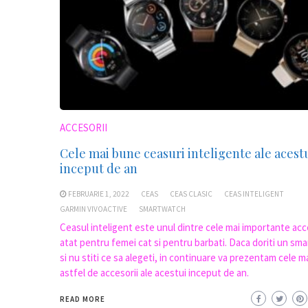
ACCESORII
Cele mai bune ceasuri inteligente ale acest
inceput de an
FEBRUARIE 1, 2022
CEAS
CEAS CLASIC
CEAS INTELIGENT
GARMIN VIVOACTIVE
SMARTWATCH
Ceasul inteligent este unul dintre cele mai importante acc
atat pentru femei cat si pentru barbati. Daca doriti un sm
si nu stiti ce sa alegeti, in continuare va prezentam cele m
astfel de accesorii ale acestui inceput de an.
READ MORE