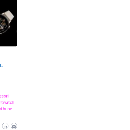
ui
esorii
artwatch
ai bune