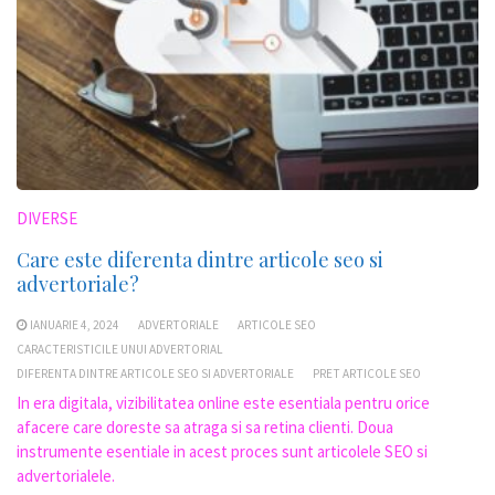
DIVERSE
Care este diferenta dintre articole seo si
advertoriale?
IANUARIE 4, 2024
ADVERTORIALE
ARTICOLE SEO
CARACTERISTICILE UNUI ADVERTORIAL
DIFERENTA DINTRE ARTICOLE SEO SI ADVERTORIALE
PRET ARTICOLE SEO
In era digitala, vizibilitatea online este esentiala pentru orice
afacere care doreste sa atraga si sa retina clienti. Doua
instrumente esentiale in acest proces sunt articolele SEO si
advertorialele.