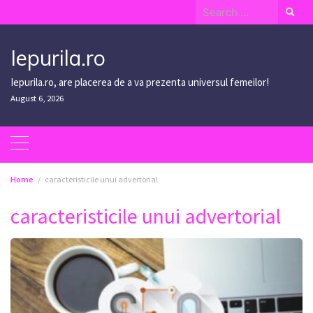
Skip
Search
to
for:
content
Iepurila.ro
Iepurila.ro, are placerea de a va prezenta universul femeilor!
August 6, 2026
Home
caracteristicile unui advertorial
caracteristicile unui advertorial