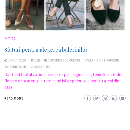
MODA
Sfaturi pentru alegerea balerinilor
IUNIE 4, 2020
BALERINI IN COMBINATII DE CULORI
BALERINII CU IMPRIMEURI
BALERINII ROSII
CAMASA ALBA
Dat fiind faptul ca pun mare pret pe imaginea lor, femeile sunt de
fiecare data atente atunci cand isi aleg tinutele pentru a iesi din
casa.
READ MORE