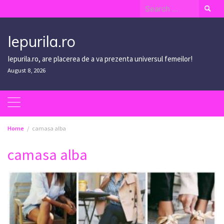
Skip
Search
to
for:
content
Iepurila.ro
Iepurila.ro, are placerea de a va prezenta universul femeilor!
August 8, 2026
Home
camasa alba
camasa alba