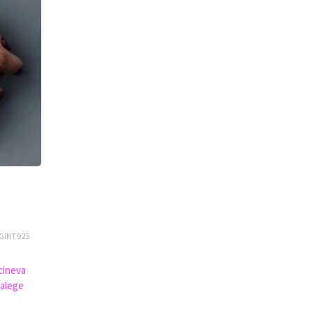
GINT 925
 cineva
 alege