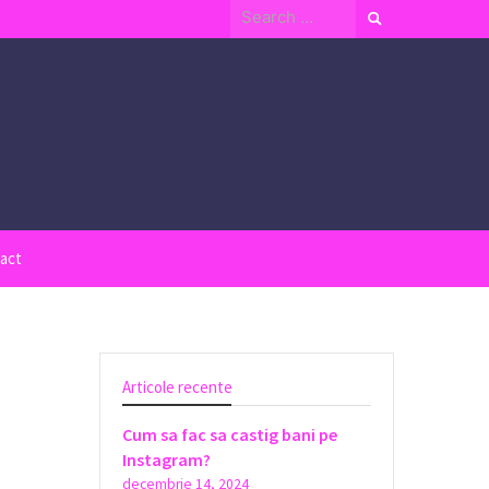
Search
for:
act
Articole recente
Cum sa fac sa castig bani pe
Instagram?
decembrie 14, 2024