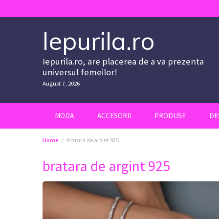
Skip
to
content
Iepurila.ro
Iepurila.ro, are placerea de a va prezenta
universul femeilor!
August 7, 2026
MODA
ACCESORII
PRODUSE
DE
Home
bratara de argint 925
bratara de argint 925