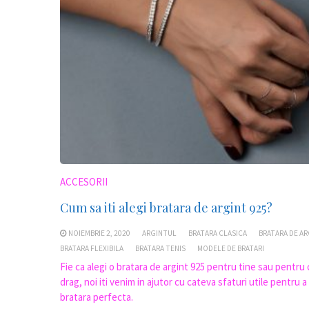
ACCESORII
Cum sa iti alegi bratara de argint 925?
NOIEMBRIE 2, 2020
ARGINTUL
BRATARA CLASICA
BRATARA DE AR
BRATARA FLEXIBILA
BRATARA TENIS
MODELE DE BRATARI
Fie ca alegi o bratara de argint 925 pentru tine sau pentru
drag, noi iti venim in ajutor cu cateva sfaturi utile pentru a
bratara perfecta.