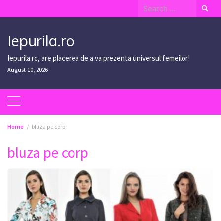
Skip
Search
to
for:
content
Iepurila.ro
Iepurila.ro, are placerea de a va prezenta universul femeilor!
August 10, 2026
Home
bluza pe corp
bluza pe corp