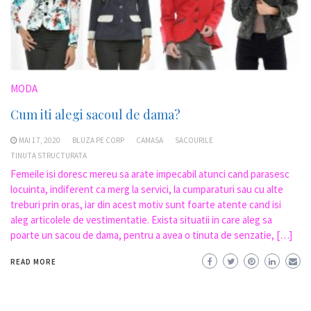
MODA
Cum iti alegi sacoul de dama?
MAI 17, 2020
BLUZA PE CORP
CAMASA
SACOURILE
TINUTA STRUCTURATA
Femeile isi doresc mereu sa arate impecabil atunci cand parasesc
locuinta, indiferent ca merg la servici, la cumparaturi sau cu alte
treburi prin oras, iar din acest motiv sunt foarte atente cand isi
aleg articolele de vestimentatie. Exista situatii in care aleg sa
poarte un sacou de dama, pentru a avea o tinuta de senzatie, […]
READ MORE