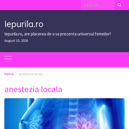
Skip
Search
to
for:
content
Iepurila.ro
Iepurila.ro, are placerea de a va prezenta universul femeilor!
August 10, 2026
Home
anestezia locala
anestezia locala