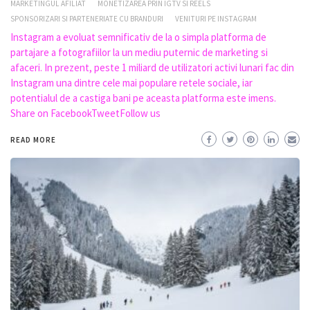
MARKETINGUL AFILIAT
MONETIZAREA PRIN IGTV SI REELS
SPONSORIZARI SI PARTENERIATE CU BRANDURI
VENITURI PE INSTAGRAM
Instagram a evoluat semnificativ de la o simpla platforma de
partajare a fotografiilor la un mediu puternic de marketing si
afaceri. In prezent, peste 1 miliard de utilizatori activi lunari fac din
Instagram una dintre cele mai populare retele sociale, iar
potentialul de a castiga bani pe aceasta platforma este imens.
Share on FacebookTweetFollow us
READ MORE