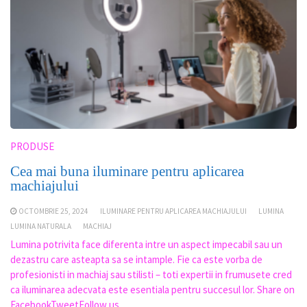
PRODUSE
Cea mai buna iluminare pentru aplicarea
machiajului
OCTOMBRIE 25, 2024
ILUMINARE PENTRU APLICAREA MACHIAJULUI
LUMINA
LUMINA NATURALA
MACHIAJ
Lumina potrivita face diferenta intre un aspect impecabil sau un
dezastru care asteapta sa se intample. Fie ca este vorba de
profesionisti in machiaj sau stilisti – toti expertii in frumusete cred
ca iluminarea adecvata este esentiala pentru succesul lor. Share on
FacebookTweetFollow us