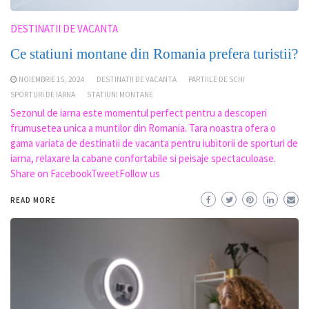
DESTINATII DE VACANTA
Ce statiuni montane din Romania prefera turistii?
NOIEMBRIE 15, 2024
DESTINATII DE VACANTA
PARTIILE DE SCHI
SPORTURI DE IARNA
STATIUNI MONTANE
Sezonul de iarna este momentul perfect pentru a descoperi
frumusetea unica a muntilor din Romania. Tara noastra ofera o
gama variata de destinatii de vacanta pentru iubitorii de sporturi de
iarna, relaxare la cabane confortabile si peisaje spectaculoase.
Share on FacebookTweetFollow us
READ MORE