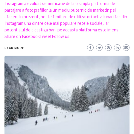
Instagram a evoluat semnificativ de la o simpla platforma de
partajare a fotografiilor la un mediu puternic de marketing si
afaceri. In prezent, peste 1 miliard de utilizatori activi lunari fac din
Instagram una dintre cele mai populare retele sociale, iar
potentialul de a castiga bani pe aceasta platforma este imens.
Share on FacebookTweetFollow us
READ MORE