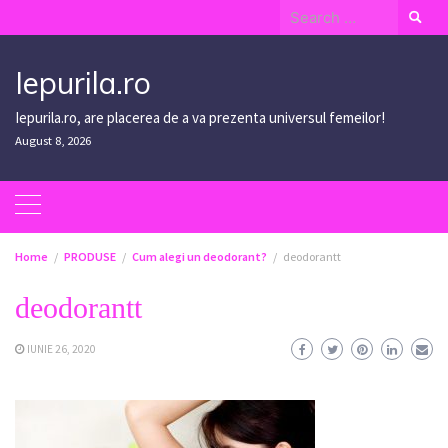
Skip
Search
to
for:
content
Iepurila.ro
Iepurila.ro, are placerea de a va prezenta universul femeilor!
August 8, 2026
Home
PRODUSE
Cum alegi un deodorant?
deodorantt
deodorantt
IUNIE 26, 2020