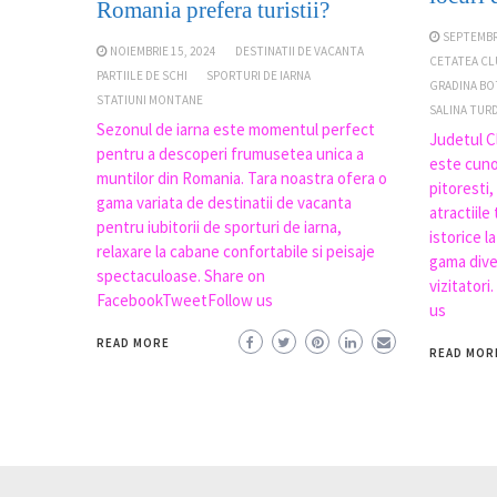
Romania prefera turistii?
SEPTEMBRI
NOIEMBRIE 15, 2024
DESTINATII DE VACANTA
CETATEA CL
PARTIILE DE SCHI
SPORTURI DE IARNA
GRADINA BO
STATIUNI MONTANE
SALINA TUR
Sezonul de iarna este momentul perfect
Judetul Cl
pentru a descoperi frumusetea unica a
este cuno
muntilor din Romania. Tara noastra ofera o
pitoresti,
gama variata de destinatii de vacanta
atractiile
pentru iubitorii de sporturi de iarna,
istorice l
relaxare la cabane confortabile si peisaje
gama dive
spectaculoase. Share on
vizitator
FacebookTweetFollow us
us
READ MORE
READ MOR