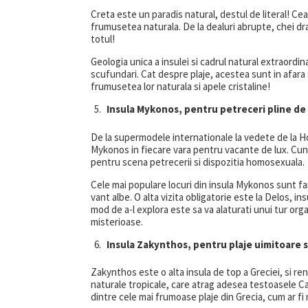
Creta este un paradis natural, destul de literal! Ce
frumusetea naturala. De la dealuri abrupte, chei dram
totul!
Geologia unica a insulei si cadrul natural extraordina
scufundari. Cat despre plaje, acestea sunt in afara a
frumusetea lor naturala si apele cristaline!
Insula Mykonos, pentru petreceri pline de 
De la supermodele internationale la vedete de la Hol
Mykonos in fiecare vara pentru vacante de lux. Cuno
pentru scena petrecerii si dispozitia homosexuala.
Cele mai populare locuri din insula Mykonos sunt far
vant albe. O alta vizita obligatorie este la Delos, i
mod de a-l explora este sa va alaturati unui tur orga
misterioase.
Insula Zakynthos, pentru plaje uimitoare s
Zakynthos este o alta insula de top a Greciei, si renu
naturale tropicale, care atrag adesea testoasele Car
dintre cele mai frumoase plaje din Grecia, cum ar fi