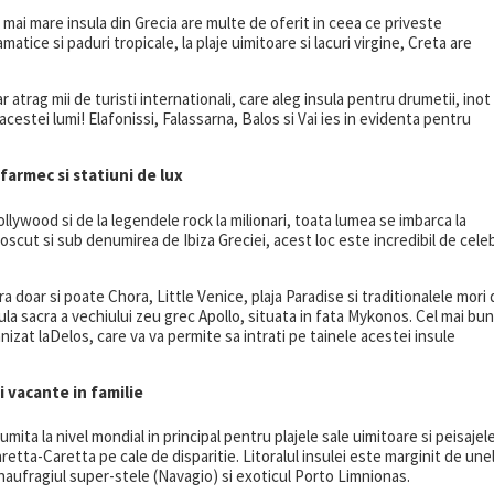
a mai mare insula din Grecia are multe de oferit in ceea ce priveste
atice si paduri tropicale, la plaje uimitoare si lacuri virgine, Creta are
r atrag mii de turisti internationali, care aleg insula pentru drumetii, inot 
cestei lumi! Elafonissi, Falassarna, Balos si Vai ies in evidenta pentru
farmec si statiuni de lux
lywood si de la legendele rock la milionari, toata lumea se imbarca la
scut si sub denumirea de Ibiza Greciei, acest loc este incredibil de cele
a doar si poate Chora, Little Venice, plaja Paradise si traditionalele mori
nsula sacra a vechiului zeu grec Apollo, situata in fata Mykonos. Cel mai bun
nizat laDelos, care va va permite sa intrati pe tainele acestei insule
i vacante in familie
mita la nivel mondial in principal pentru plajele sale uimitoare si peisajel
etta-Caretta pe cale de disparitie. Litoralul insulei este marginit de une
 naufragiul super-stele (Navagio) si exoticul Porto Limnionas.