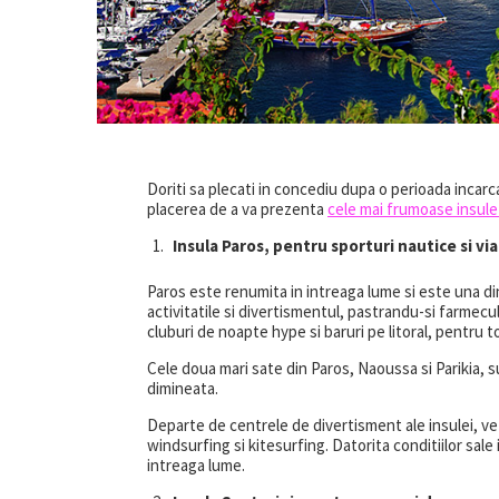
Doriti sa plecati in concediu dupa o perioada incarca
placerea de a va prezenta
cele mai frumoase insule
Insula Paros, pentru sporturi nautice si via
Paros este renumita in intreaga lume si este una d
activitatile si divertismentul, pastrandu-si farmecul
cluburi de noapte hype si baruri pe litoral, pentru t
Cele doua mari sate din Paros, Naoussa si Parikia, s
dimineata.
Departe de centrele de divertisment ale insulei, veti
windsurfing si kitesurfing. Datorita conditiilor sale
intreaga lume.