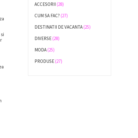
ACCESORII
(28)
CUM SA FAC?
(27)
aza
DESTINATII DE VACANTA
(25)
 si
DIVERSE
(28)
or
MODA
(25)
PRODUSE
(27)
rea
m