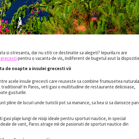
ta si stresanta, dar nu stiti ce destinatie sa alegeti? Iepurila.ro are
 grecesti
pentru o vacanta de vis, indiferent de bugetul avut la dispozitie
ta de noapte a insulei grecesti vii
intre acele insule grecesti care reuseste sa combine frumusetea naturala
 traditional! In Paros, veti gasi o multitudine de restaurante delicioase,
oate gusturile.
unt pline de locuri unde turistii pot sa manance, sa bea si sa danseze pan
 gasi plaje lungi de nisip ideale pentru sporturi nautice, in special
 ideale de vant, Paros atrage mii de pasionati de sporturi nautice din