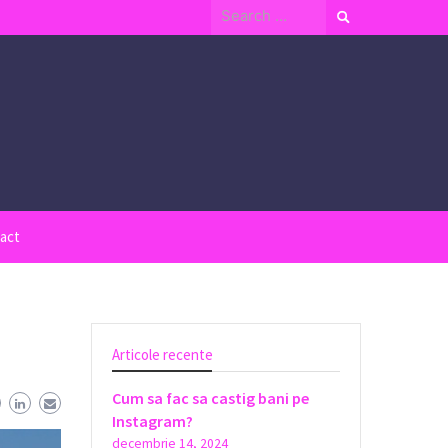
Search
for:
act
Articole recente
Cum sa fac sa castig bani pe
Instagram?
decembrie 14, 2024