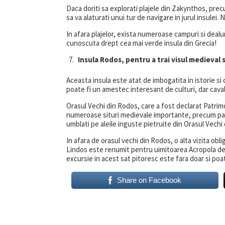
Daca doriti sa explorati plajele din Zakynthos, pre
sa va alaturati unui tur de navigare in jurul insulei. 
In afara plajelor, exista numeroase campuri si deal
cunoscuta drept cea mai verde insula din Grecia!
Insula Rodos, pentru a trai visul medieval
Aceasta insula este atat de imbogatita in istorie si 
poate fi un amestec interesant de culturi, dar cavale
Orasul Vechi din Rodos, care a fost declarat Patrimo
numeroase situri medievale importante, precum palat
umblati pe aleile inguste pietruite din Orasul Vechi 
In afara de orasul vechi din Rodos, o alta vizita obl
Lindos este renumit pentru uimitoarea Acropola de p
excursie in acest sat pitoresc este fara doar si poa
Share on Facebook