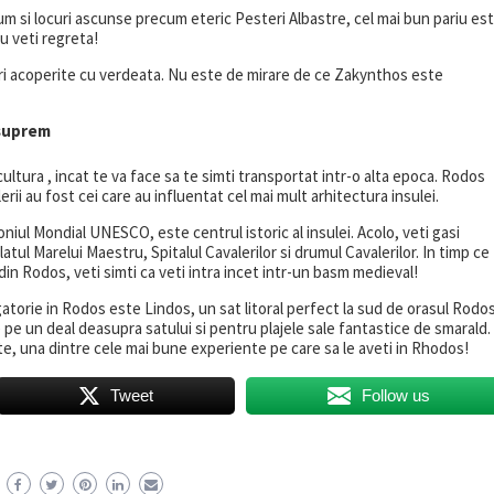
cum si locuri ascunse precum eteric Pesteri Albastre, cel mai bun pariu es
Nu veti regreta!
uri acoperite cu verdeata. Nu este de mirare de ce Zakynthos este
 suprem
cultura , incat te va face sa te simti transportat intr-o alta epoca. Rodos
rii au fost cei care au influentat cel mai mult arhitectura insulei.
niul Mondial UNESCO, este centrul istoric al insulei. Acolo, veti gasi
ul Marelui Maestru, Spitalul Cavalerilor si drumul Cavalerilor. In timp ce
din Rodos, veti simti ca veti intra incet intr-un basm medieval!
igatorie in Rodos este Lindos, un sat litoral perfect la sud de orasul Rodos
e un deal deasupra satului si pentru plajele sale fantastice de smarald.
te, una dintre cele mai bune experiente pe care sa le aveti in Rhodos!
Tweet
Follow us