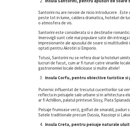
Insula Santorini, pentru apusuri de soare 
Santorini nu are nevoie de nicio introducere . Este
peste tot in lume, caldera dramatica, hoteluri de lux
o atmosfera de vis.
Santorini este considerata si o destinatie romantica d
Imerovigli sunt cele mai populare sate din intreaga i
impresionante ale apusului de soare si multitudinii d
optati pentru Akrotiri si Emporio.
Totusi, Santorini nu se refera doar la hoteluri uimi
lucruri de facut, cum ar fi tururi catre vinariile loc
gastronomiei locale delicioase si multe altele!
Insula Corfu, pentru obiective turistice si
Puternic influentat de trecutul cuceritorilor sai ven
reflecta in peisajele sale urbane si in arhitectura e
ar fi Achillion, palatul printesei Sissy, Piata Spiana
Peisaje frumoase verzi, golfuri de smarald, paduri se
Satele traditionale precum Dassia, Kassiopi si Lako
Insula Creta, pentru peisaje naturale uluito