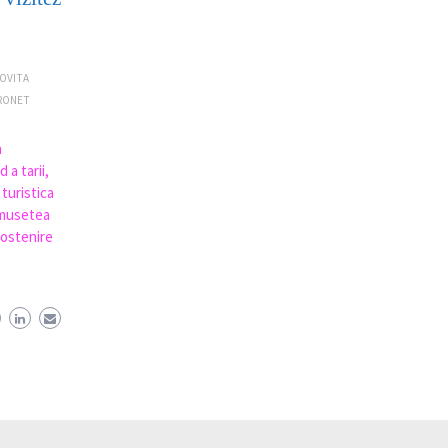
OVITA
RONET
a
 a tarii,
 turistica
umusetea
mostenire