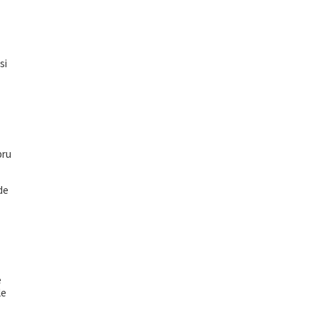
si
bru
 de
e
le