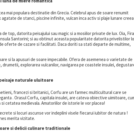
si luna de miere romantica
 cea mai populara destinatie din Grecia. Celebrul apus de soare renumit
 agatate de stanci, piscine infinite, vulcan inca activ si plaje lunare cree
e top, datorita peisajului sau magic si a mosiilor private de lux. Oia, Fira
nsula Santorini; si au obtinut aceasta popularitate datorita privelistilor l
e oferte de cazare si facilitati. Daca doriti sa stati departe de multime,
toare si la apusuri de soare impecabile. Ofera de asemenea o varietate de
ale, drumetii, explorarea vulcanilor, navigarea pe coastele insulei, degusta
 peisaje naturale uluitoare
etieni, francezi si britanici, Corfu are un farmec multicultural care se
leganta . Orasul Corfu, capitala insulei, are cateva obiective uimitoare, cu
da si cetatea medievala. Amatoriilor de istorie le vor placea!
crete si locuri ascunse vor indeplini visele fiecarui iubitor de natura !
nes merita vizitate.
are si delicii culinare traditionale