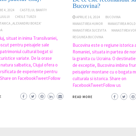
Bucovina?
E 4, 2024
CASTELUL BANFFY
UJULUI
CHEILE TURZII
APRILIE 16, 2024
BUCOVINA
TANICA „ALEXANDRU BORZA”
MANASTIREA HUMOR
MANASTIREA MOLD
DA
MANASTIREA SUCEVITA
MANASTIREA VO
REGIUNEA BUCOVINA
uj, situat in inima Transilvaniei,
scut pentru peisajele sale
Bucovina este o regiune istorica 
 patrimoniul cultural bogat si
Romaniei, situata in partea de nord
 turistice variate. De la orase
la granita cu Ucraina. O destinatie
a natura salbatica, Clujul ofera o
de exceptie, Bucovina imbina fr
rsificata de experiente pentru
peisajelor montane cu o bogata 
i. Share on FacebookTweetFollow
culturala si istorica. Share on
FacebookTweetFollow us
E
READ MORE