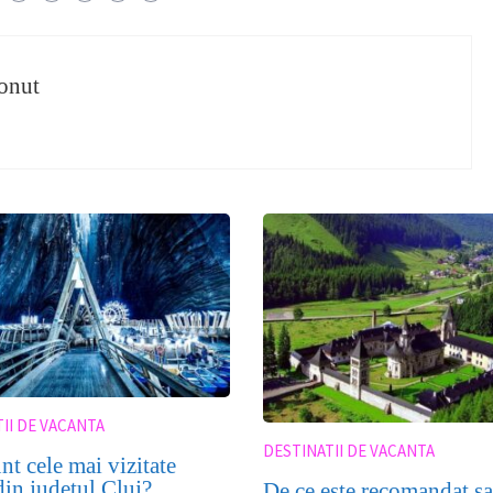
onut
II DE VACANTA
DESTINATII DE VACANTA
nt cele mai vizitate
din judetul Cluj?
De ce este recomandat sa