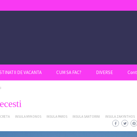
STINATII DE VACANTA
CUM SA FAC?
DIVERSE
Cont
i
ecesti
 CRETA
INSULA MYKONOS
INSULA PAROS
INSULA SANTORINI
INSULA ZAKYNTHOS